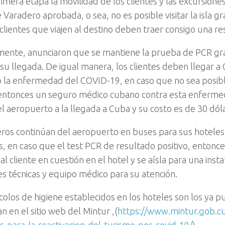
rimera etapa la movilidad de los clientes y las excursione
 Varadero aprobada, o sea, no es posible visitar la isla g
 clientes que viajen al destino deben traer consigo una re
mente, anunciaron que se mantiene la prueba de PCR gra
a su llegada. De igual manera, los clientes deben llegar 
 la enfermedad del COVID-19, en caso que no sea posibl
entonces un seguro médico cubano contra esta enferme
el aeropuerto a la llegada a Cuba y su costo es de 30 dól
eros continúan del aeropuerto en buses para sus hoteles 
s, en caso que el test PCR de resultado positivo, entonc
al cliente en cuestión en el hotel y se aísla para una insta
es técnicas y equipo médico para su atención.
colos de higiene establecidos en los hoteles son los ya pu
 en el sitio web del Mintur ,(
https://www.mintur.gob.c