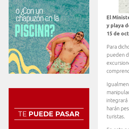
El Minist
y playa d
15 de oct
Para dich
pueden di
excursion
comprendid
Igualment
manipulaci
integrará
harán pes
turistas.