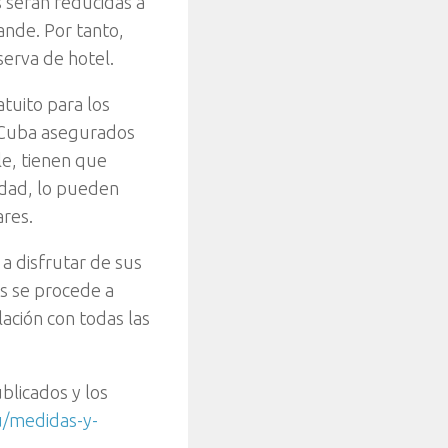
s serán reducidas a
rande. Por tanto,
serva de hotel.
tuito para los
a Cuba asegurados
e, tienen que
dad, lo pueden
ares.
a disfrutar de sus
es se procede a
lación con todas las
blicados y los
u/medidas-y-