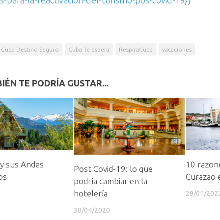
s-para-la-reactivacion-del-turismo-pos-covid-19/
)
Cuba Destino Seguro
Cuba Te espera
RespiraCuba
vacaciones
IÉN TE PODRÍA GUSTAR...
 y sus Andes
10 razone
Post Covid-19: lo que
os
Curazao 
podría cambiar en la
hotelería
29/01/202
30/04/2020