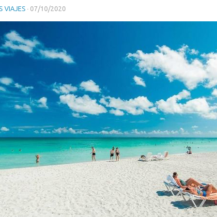
 VIAJES
·
07/10/2020