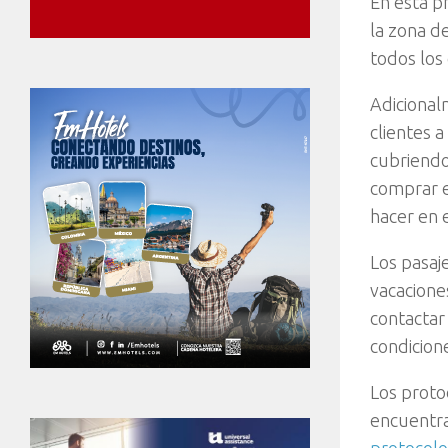
En esta p
la zona de
todos los
Adicional
clientes 
cubriendo
comprar 
hacer en 
Los pasaj
vacacione
contactar 
condicion
Los proto
encuentran