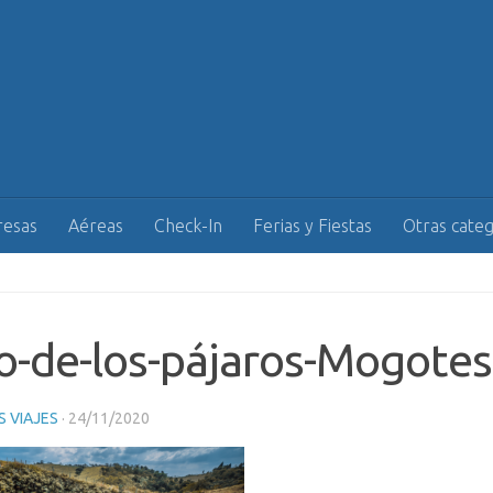
esas
Aéreas
Check-In
Ferias y Fiestas
Otras categ
-de-los-pájaros-Mogotes
 VIAJES
·
24/11/2020