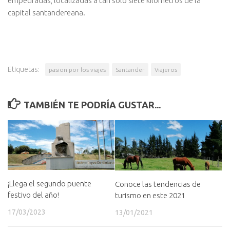
empedradas, localizadas a tan sólo siete kilómetros de la
capital santandereana.
Etiquetas:
pasion por los viajes
Santander
Viajeros
TAMBIÉN TE PODRÍA GUSTAR...
¡Llega el segundo puente
Conoce las tendencias de
festivo del año!
turismo en este 2021
17/03/2023
13/01/2021