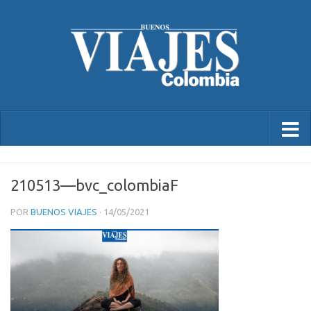
210513—bvc_colombiaF
POR
BUENOS VIAJES
·
14/05/2021