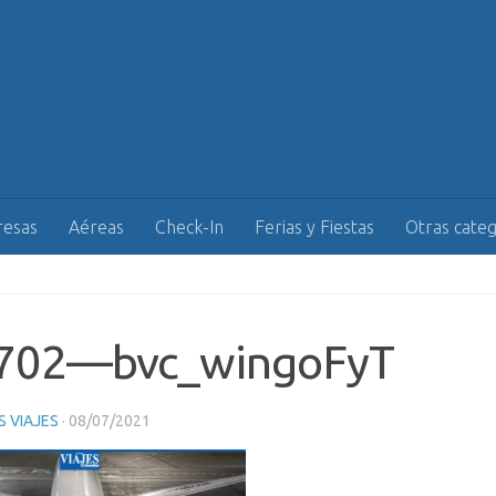
esas
Aéreas
Check-In
Ferias y Fiestas
Otras categ
702—bvc_wingoFyT
 VIAJES
·
08/07/2021