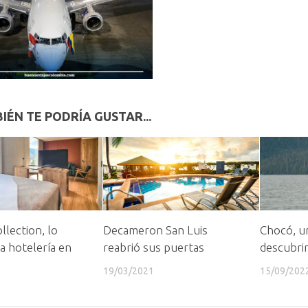
IÉN TE PODRÍA GUSTAR...
llection, lo
Decameron San Luis
Chocó, u
a hotelería en
reabrió sus puertas
descubrir
19/03/2021
15/09/202