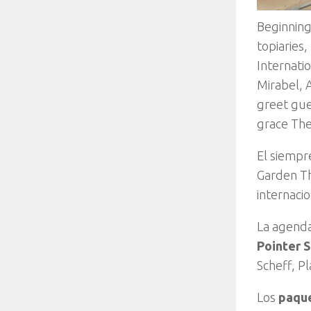
Beginning
topiaries,
Internatio
Mirabel, 
greet gue
grace The
El siempr
Garden T
internaci
La agenda
Pointer S
Scheff, P
Los
paque