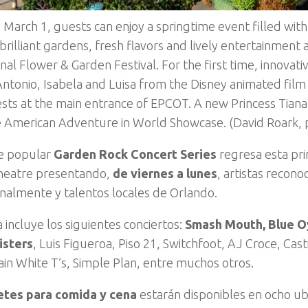
 March 1, guests can enjoy a springtime event filled wit
 brilliant gardens, fresh flavors and lively entertainment
nal Flower & Garden Festival. For the first time, innovativ
Antonio, Isabela and Luisa from the Disney animated film 
sts at the main entrance of EPCOT. A new Princess Tiana t
 American Adventure in World Showcase. (David Roark,
e popular
Garden Rock Concert Series
regresa esta pr
heatre presentando,
de viernes a lunes
, artistas recono
onalmente y talentos locales de Orlando.
 incluye los siguientes conciertos:
Smash Mouth,
Blue O
isters
, Luis Figueroa, Piso 21, Switchfoot, AJ Croce, Ca
lain White T’s, Simple Plan, entre muchos otros.
tes para comida y cena
estarán disponibles en ocho u