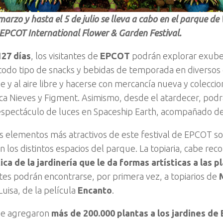
marzo y hasta el 5 de julio se lleva a cabo en el parque d
 EPCOT International Flower & Garden Festival.
127 días
, los visitantes de
EPCOT
podrán explorar exuber
 todo tipo de snacks y bebidas de temporada en diversos
e y al aire libre y hacerse con mercancía nueva y colecc
nca Nieves y Figment. Asimismo, desde el atardecer, pod
espectáculo de luces en Spaceship Earth, acompañado de
s elementos más atractivos de este festival de EPCOT so
 los distintos espacios del parque. La topiaria, cabe reco
ica de la jardinería que le da formas artísticas a las p
antes podrán encontrarse, por primera vez, a topiarios de
Luisa, de la película
Encanto
.
 se agregaron
más de 200.000 plantas a los jardines d