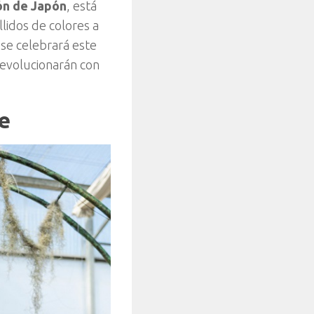
ón de Japón
, está
lidos de colores a
l se celebrará este
 evolucionarán con
re