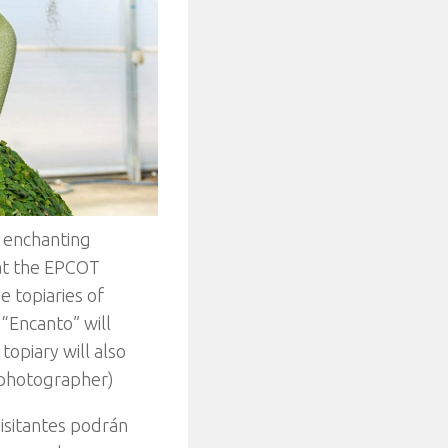
h enchanting
 at the EPCOT
e topiaries of
“Encanto” will
opiary will also
 photographer)
isitantes podrán