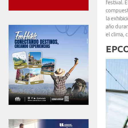
festival. 
compuesto
la exhibic
año duran
el clima,
EPCO