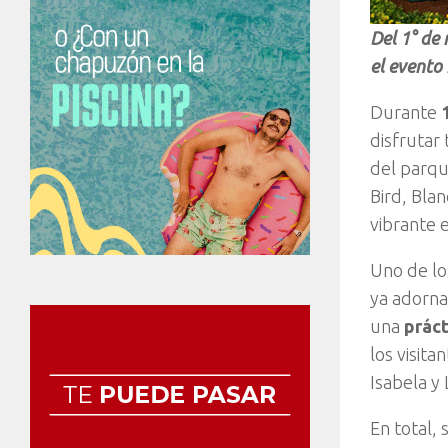
Del 1° de 
el evento
Durante
disfrutar
del parqu
Bird, Bla
vibrante 
Uno de lo
ya adornan
una
práct
los visit
Isabela y 
En total,