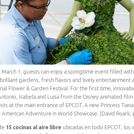
 March 1, guests can enjoy a springtime event filled wit
 brilliant gardens, fresh flavors and lively entertainment
nal Flower & Garden Festival. For the first time, innovativ
Antonio, Isabela and Luisa from the Disney animated film 
sts at the main entrance of EPCOT. A new Princess Tiana t
 American Adventure in World Showcase. (David Roark,
de
15 cocinas al aire libre
ubicadas en todo EPCOT, los v