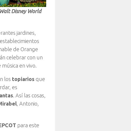
e Walt Disney World
antes jardines,
 establecimientos
ionable de Orange
rán celebrar con un
 música en vivo.
n los
topiarios
que
rdar, es
lantas
. Así las cosas,
Mirabel
, Antonio,
e EPCOT
para este