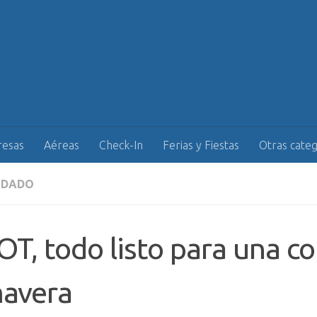
esas
Aéreas
Check-In
Ferias y Fiestas
Otras categ
NDADO
T, todo listo para una co
mavera