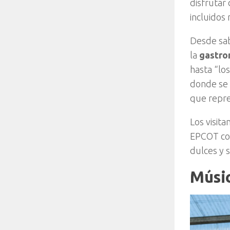
disfrutar
incluidos
Desde sab
la
gastro
hasta “lo
donde se 
que repre
Los visita
EPCOT c
dulces y 
Músic