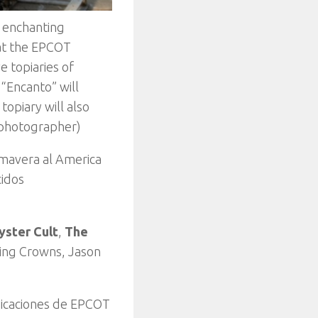
h enchanting
 at the EPCOT
e topiaries of
“Encanto” will
opiary will also
 photographer)
imavera al America
cidos
yster Cult
,
The
sting Crowns, Jason
bicaciones de EPCOT