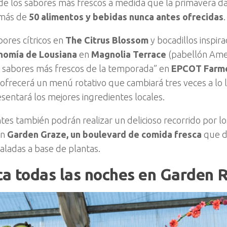
 de los sabores más frescos a medida que la primavera da
 más de
50 alimentos y bebidas nunca antes ofrecidas
.
ores cítricos en
The Citrus Blossom
y bocadillos inspir
nomía de Lousiana
en
Magnolia Terrace
(pabellón Ame
s sabores más frescos de la temporada” en
EPCOT Farme
ofrecerá un menú rotativo que cambiará tres veces a lo la
sentará los mejores ingredientes locales.
ntes también podrán realizar un delicioso recorrido por lo
on
Garden Graze, un boulevard de comida fresca
que d
saladas a base de plantas.
a todas las noches en Garden 