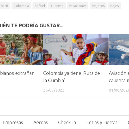
Barú
Colombia
Sofitel
Turismo
vacaciones
Viajeros
viajes
IÉN TE PODRÍA GUSTAR...
bianos extrañan
Colombia ya tiene ‘Ruta de
Aviación
la Cumbia’
calienta
25/03/2022
01/06/202
Empresas
Aéreas
Check-In
Ferias y Fiestas