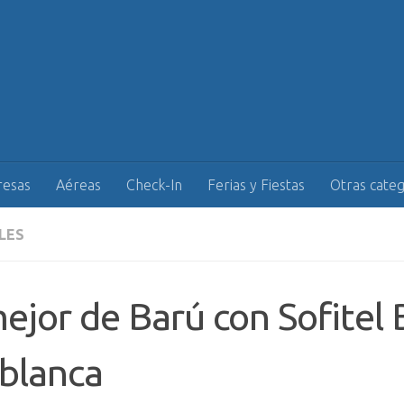
esas
Aéreas
Check-In
Ferias y Fiestas
Otras categ
LES
ejor de Barú con Sofitel 
blanca