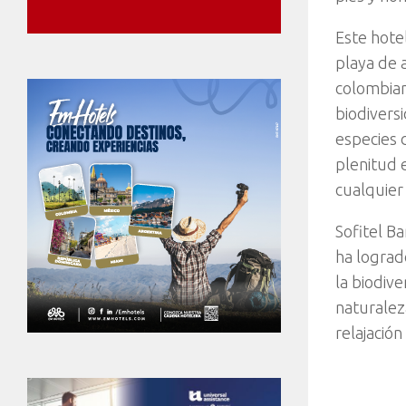
Este hote
playa de 
colombian
biodivers
especies 
plenitud 
cualquier 
Sofitel B
ha lograd
la biodive
naturalez
relajación