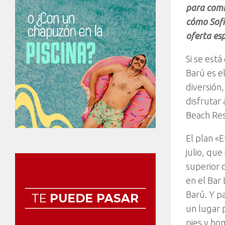
para comb
cómo Sofi
oferta esp
Si se est
Barú es e
diversión,
disfrutar
Beach Res
El plan «
julio, qu
superior 
en el Bar
Barú. Y pa
un lugar 
pies y ho