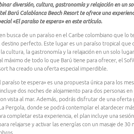
inar diversión, cultura, gastronomía y relajación en un so
tel Barú Calablanca Beach Resort te ofrece una experienc
ecial «El paraíso te espera» en este artículo.
á en busca de un paraíso en el Caribe colombiano que lo 
l destino perfecto. Este lugar es un paraíso tropical que
 la cultura, la gastronomía y la relajación en un solo luga
 al máximo de todo lo que Barú tiene para ofrecer, el Sof
ort ha creado una oferta especial imperdible.
El paraíso te espera» es una propuesta única para los mes
e incluye dos noches de alojamiento para dos personas en
con vista al mar. Además, podrás disfrutar de una oferta
 La Pergola, donde se podrá contemplar el atardecer má
ra completar esta experiencia, el plan incluye una sesión
para relajarse y activar las energías con un masaje de 30
mbros.