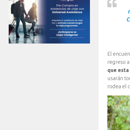
m
C
El encuent
regreso a
que esta 
usarán to
rodea el 