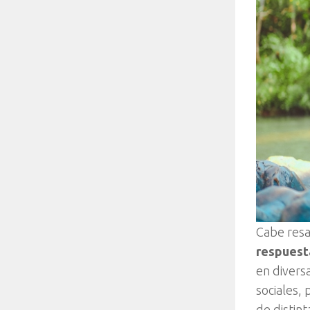
Cabe resa
respuesta
en divers
sociales,
de distint