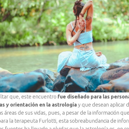
ltar que, este encuentro
fue diseñado para las person
s y orientación en la astrología
y que desean aplicar 
as áreas de sus vidas, pues, a pesar de la información q
 para la terapeuta Furlotti, esta sobreabundancia de inf
as fuentes ha llevado a olvidar que la astrología es, en r