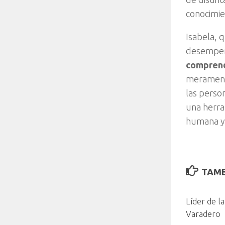
conocimie
Isabela, 
desempeña
comprend
meramente
las perso
una herra
humana y 
TAMB
Líder de la
Varadero