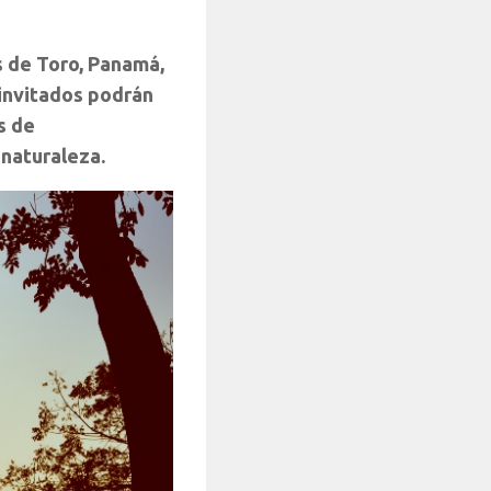
s de Toro, Panamá,
s invitados podrán
s de
 naturaleza.