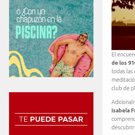
El encuen
de los 91
todas las
meditación
club de pl
Adicionalm
Isabela F
comprender
descubrir