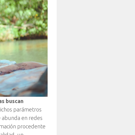
as buscan
dichos parámetros
ue abunda en redes
ormación procedente
ealidad, un