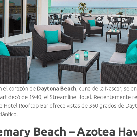
n el corazón de
Daytona Beach
, cuna de la Nascar, se e
art decó de 1940, el Streamline Hotel. Recientemente re
e Hotel Rooftop Bar ofrece vistas de 360 grados de Dayt
lántico.
emary Beach – Azotea Ha