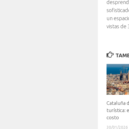
desprende
sofistica
un espaci
vistas d
TAMB
Cataluña d
turística: 
costo
30/01/2026