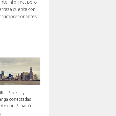
ente informal pero
terraza cuenta con
con impresionantes
ete.
lla, Pereira y
nga conectadas
nte con Panamá
0