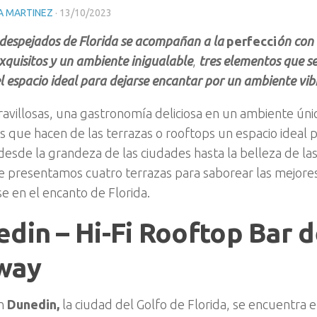
A MARTINEZ
·
13/10/2023
s despejados de Florida se acompañan a la
perfecci
ón con 
xquisitos y un ambiente inigualable
,
tres elementos que s
el espacio ideal para dejarse encantar por un ambiente vib
ravillosas, una gastronomía deliciosa en un ambiente únic
 que hacen de las terrazas o rooftops un espacio ideal p
desde la grandeza de las ciudades hasta la belleza de las
Te presentamos cuatro terrazas para saborear las mejore
e en el encanto de Florida.
din – Hi-Fi Rooftop Bar d
way
en
Dunedin,
la ciudad del Golfo de Florida, se encuentra el