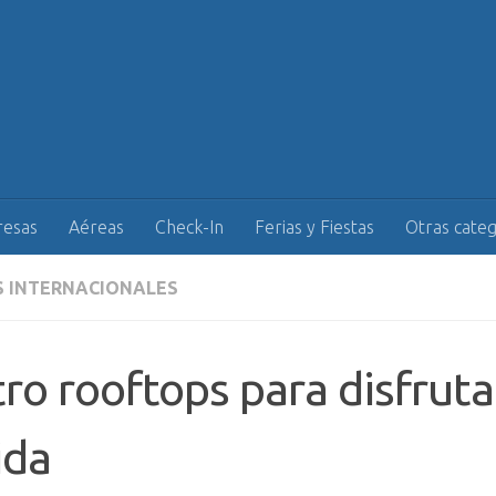
esas
Aéreas
Check-In
Ferias y Fiestas
Otras categ
S INTERNACIONALES
ro rooftops para disfruta
ida