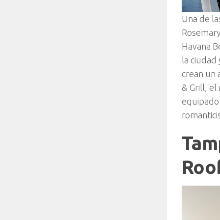
Una de la
Rosemary 
Havana Be
la ciudad
crean un 
& Grill, e
equipado 
romantici
Tamp
Roo