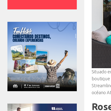
Situado e
boutique 
Streamlin
océano At
Ros