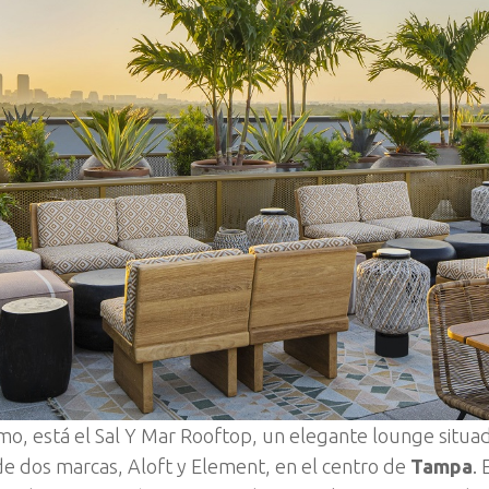
imo, está el Sal Y Mar Rooftop, un elegante lounge situad
de dos marcas, Aloft y Element, en el centro de
Tampa
. 