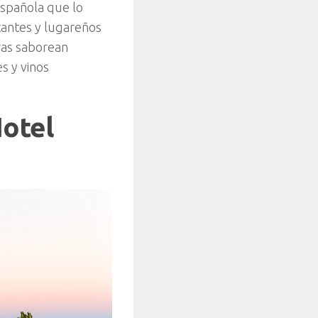
española que lo
tantes y lugareños
ras saborean
s y vinos
Hotel