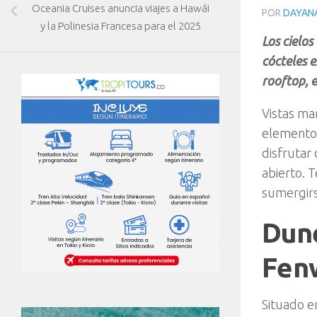
Oceania Cruises anuncia viajes a Hawái
POR
DAYAN
y la Polinesia Francesa para el 2025
Los cielo
cócteles e
rooftop, 
Vistas ma
elementos
disfrutar 
abierto. 
sumergirs
Dune
Fen
Situado 