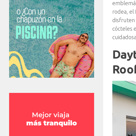
emblemáti
rodea, el
disfruten
cócteles 
cuidadosa
Dayt
Roo