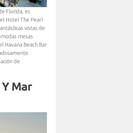
de Florida, es
el Hotel The Pearl
ntásticas vistas de
s cómodas mesas
 el Havana Beach Bar
uidadosamente
sación de
 Y Mar