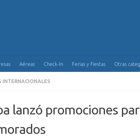
esas
Aéreas
Check-In
Ferias y Fiestas
Otras categ
S INTERNACIONALES
a lanzó promociones par
morados