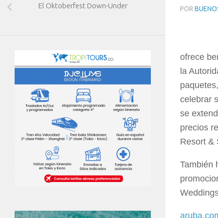
El Oktoberfest Down-Under
POR
BUENOS
ofrece be
la Autori
paquetes,
celebrar 
se extend
precios r
Resort & 
También h
promocio
Weddings 
aruba.co