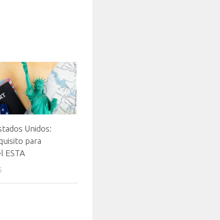
Estados Unidos:
uisito para
 el ESTA
5