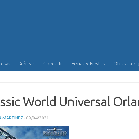
esas
Aéreas
Check-In
Ferias y Fiestas
Otras categ
ssic World Universal Orl
A MARTINEZ
·
09/04/2021