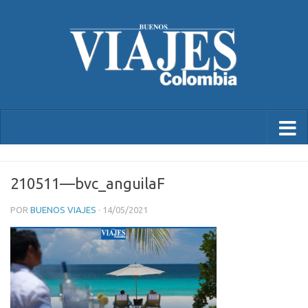
210511—bvc_anguilaF
POR
BUENOS VIAJES
·
14/05/2021