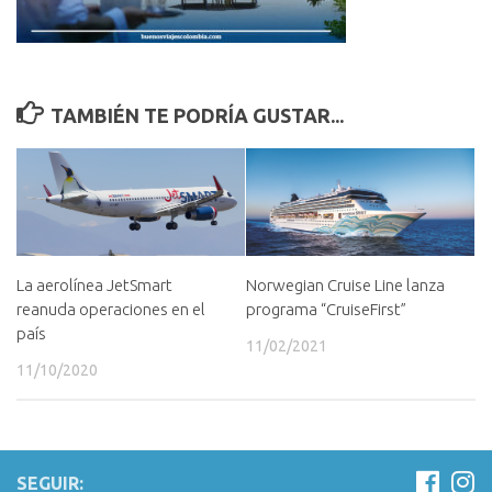
TAMBIÉN TE PODRÍA GUSTAR...
La aerolínea JetSmart
Norwegian Cruise Line lanza
reanuda operaciones en el
programa “CruiseFirst”
país
11/02/2021
11/10/2020
SEGUIR: