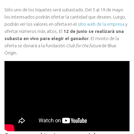
Sólo uno de los tiquetes será subastado. Del 5 al 19 de mayo
los interesados podrán ofertar la cantidad que deseen. Luego,
podrán ver los valores en oferta en el
sitio web de la empresa
y
ofertar números más altos. El
12 de junio se realizará una
subasta en vivo para elegir el ganador
. El monto de la
oferta se donará a la fundación
Club for the future
de Blue
Origin.