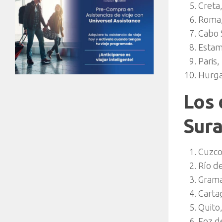
Creta,
Roma, 
Cabo 
Estam
Paris,
Hurga
Los 
Sur
Cuzco
Río de
Grama
Carta
Quito
Foz de