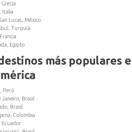
 Grecia
Italia
San Lucas, México
bul, Turquía
 Francia
da, Egipto
destinos más populares 
américa
, Perú
 Janeiro, Brasil
do, Brasil
gena, Colombia
, Ecuador
 Iguazú, Brasil