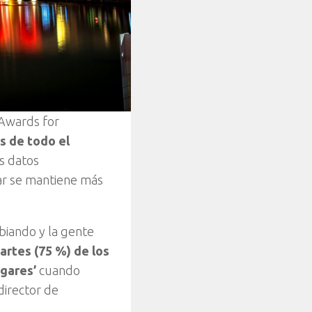
 Awards for
s de todo el
os datos
jar se mantiene más
biando y la gente
artes (75 %) de los
ugares’
cuando
director de