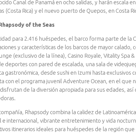
ocido Canal de Panamá en ocho salidas, y harán escala e
s (Costa Rica) y el nuevo puerto de Quepos, en Costa Ri
 Rhapsody of the Seas
idad para 2.416 huéspedes, el barco forma parte de la C
aciones y características de los barcos de mayor calado, 
nge (exclusivo de la línea), Casino Royale, Vitality Spa &
de deportes con pared de escalada, una sala de videojue
ta gastronómica, desde sushi en Izumi hasta exclusivos 
ta con el programa juvenil Adventure Ocean, en el que n
 disfrutan de la diversión apropiada para sus edades, así
doras.
compañía, Rhapsody combina la calidez de Latinoamérica 
al e internacional, vibrante entretenimiento y vida noctu
ctivos itinerarios ideales para huéspedes de la región qu