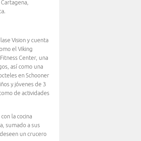
n Cartagena,
ca.
lase Vision y cuenta
como el Viking
 Fitness Center, una
gos, así como una
cocteles en Schooner
iños y jóvenes de 3
 como de actividades
con la cocina
rna, sumado a sus
e deseen un crucero