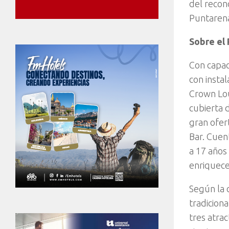
del recon
Puntarena
Sobre el
Con capac
con instal
Crown Lou
cubierta 
gran ofer
Bar. Cuen
a 17 años
enriquece
Según la 
tradicion
tres atra