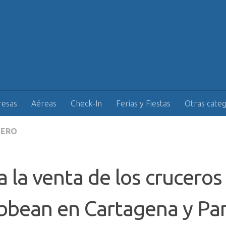
esas
Aéreas
Check-In
Ferias y Fiestas
Otras categ
JERO
ia la venta de los crucero
ibbean en Cartagena y P