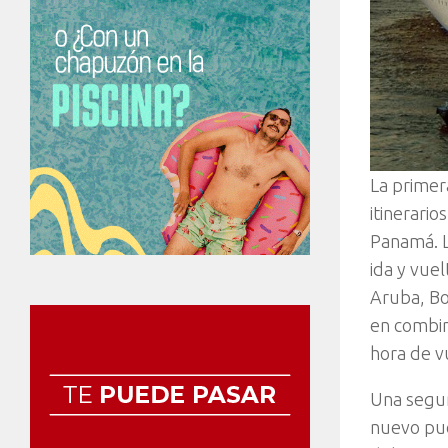
La primer
itinerario
Panamá. L
ida y vuel
Aruba, Bo
en combin
hora de vu
Una segun
nuevo pue