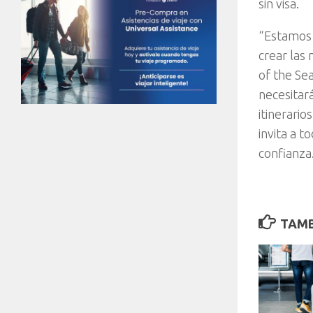
sin visa.
“Estamos 
crear las
of the Se
necesitar
itinerari
invita a t
confianza
TAMB