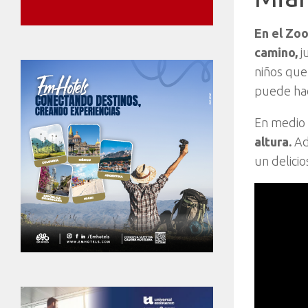
En el Zoo
camino,
j
niños que
puede hac
En medio 
altura.
Ad
un delicio