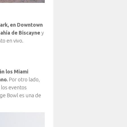
 Park, en Downtown
Bahía de Biscayne
y
to en vivo.
án los Miami
ano.
Por otro lado,
 los eventos
ange Bowl es una de