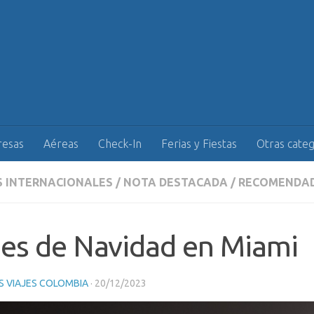
esas
Aéreas
Check-In
Ferias y Fiestas
Otras categ
S INTERNACIONALES
/
NOTA DESTACADA
/
RECOMENDA
es de Navidad en Miami
 VIAJES COLOMBIA
·
20/12/2023