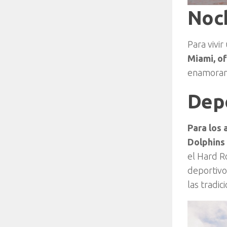
Noch
Para vivi
Miami, of
enamoran 
Dep
Para los 
Dolphins
el Hard R
deportivo
las tradi