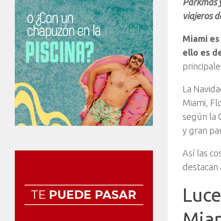
Parkmás y
viajeros d
Miami es 
ello es d
principal
La Navida
Miami, Flo
según la 
y gran par
Así las co
destacan 
Luce
Mia