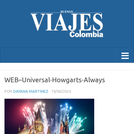
WEB–Universal-Howgarts-Always
POR
DAYANA MARTINEZ
·
19/06/2024